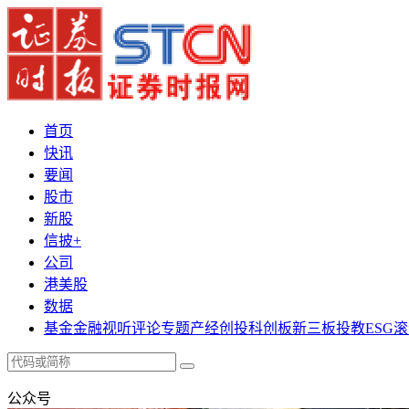
首页
快讯
要闻
股市
新股
信披+
公司
港美股
数据
基金
金融
视听
评论
专题
产经
创投
科创板
新三板
投教
ESG
滚
公众号